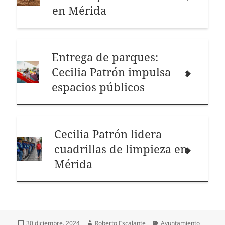
en Mérida
Entrega de parques:
Cecilia Patrón impulsa
espacios públicos
Cecilia Patrón lidera
cuadrillas de limpieza en
Mérida
Publicado
Autor
Categorías
30 diciembre, 2024
Roberto Escalante
Ayuntamiento