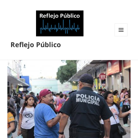
MENÚ
Reflejo Público
Y
WIDGETS