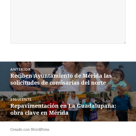
Navegación
ANTERIOR
de
Reciben Ayuntamiento de Mérida las
Entrada
entradas
solicitudes de comisarías del norte
anterior:
SIGUIENTE
Repavimentación en La Guadalupana:
Siguiente
obra clave en Mérida
entrada:
Creado con WordPress