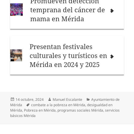
Promueven detección
temprana del cáncer de
mama en Mérida
Presentan festivales
culturales y turísticos en
Mérida en 2024 y 2025
Publicado
Autor
Categorías
14 octubre, 2024
Manuel Escalante
Ayuntamiento de
el
Etiquetas
Mérida
combate a la pobreza en Mérida
,
desigualdad en
Mérida
,
Pobreza en Mérida
,
programas sociales Mérida
,
servicios
básicos Mérida