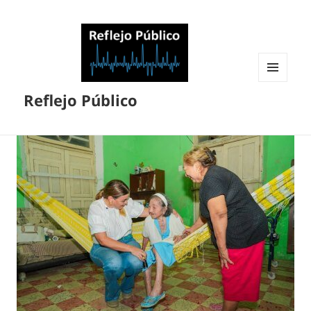
MENÚ
Reflejo Público
Y
WIDGETS