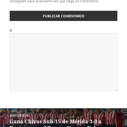
navegador para la próxima vez que haga un comentario.
Δ
Navegación
ANTERIOR
de
Gana Chivas Sub-15 de Mérida 3-0 a
Entrada
entradas