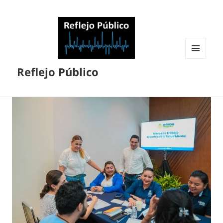
MENÚ
Reflejo Público
Y
WIDGETS