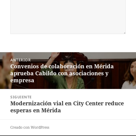
Navegación
ANTERIOR
de
Convenios de colaboración en Mérida
Entrada
entradas
aprueba Cabildo con asociaciones y
anterior:
empresa
SIGUIENTE
Modernización vial en City Center reduce
Siguiente
esperas en Mérida
entrada:
Creado con WordPress