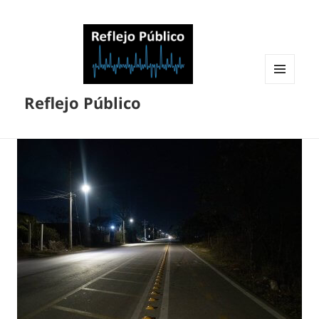
MENÚ
Reflejo Público
Y
WIDGETS