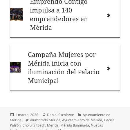
Emprendo Contigo
impulsa a 140
emprendedores en
Mérida
Campaña Mujeres por
Mérida inicia con
iluminación del Palacio
Municipal
Publicado
Autor
Categorías
1 marzo, 2026
Daniel Escalante
Ayuntamiento de
el
Etiquetas
Mérida
alumbrado Mérida
,
Ayuntamiento de Mérida
,
Cecilia
Patrón
,
Cholul Sitpach
,
Mérida
,
Mérida Iluminada
,
Nuevas