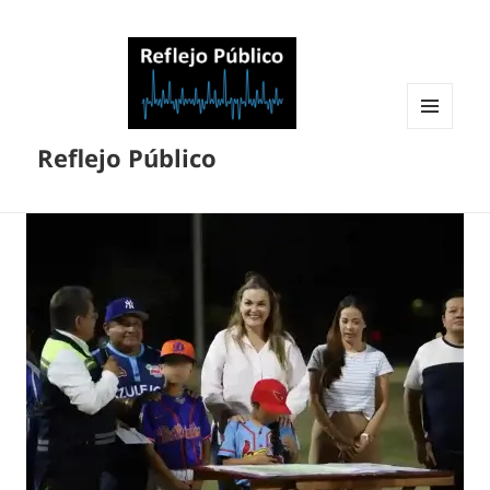
MENÚ
Reflejo Público
Y
WIDGETS