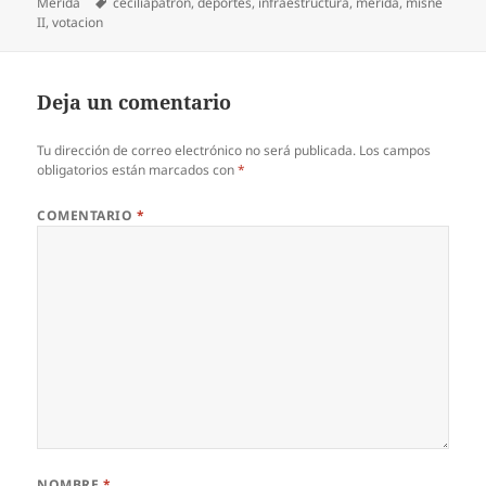
el
Etiquetas
Mérida
ceciliapatron
,
deportes
,
infraestructura
,
merida
,
misné
II
,
votacion
Deja un comentario
Tu dirección de correo electrónico no será publicada.
Los campos
obligatorios están marcados con
*
COMENTARIO
*
NOMBRE
*