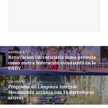
Navegación
ANTERIOR
de
Renovación Universitaria toma protesta
Entrada
entradas
como nueva federación estudiantil en la
anterior:
UADY
SIGUIENTE
Programa de Limpieza Integral
Siguiente
Mecanizada arranca con 14 barredoras
entrada:
activas