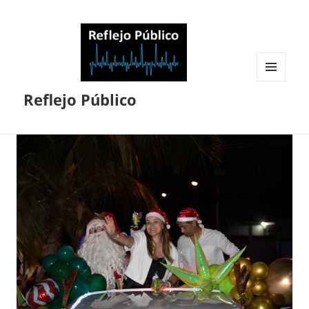
MENÚ
Reflejo Público
Y
WIDGETS