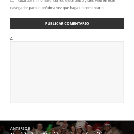
Guardar mi nombre, correo electrónico y sitio web en este
navegador para la próxima vez que haga un comentario.
Δ
Navegación
ANTERIOR
de