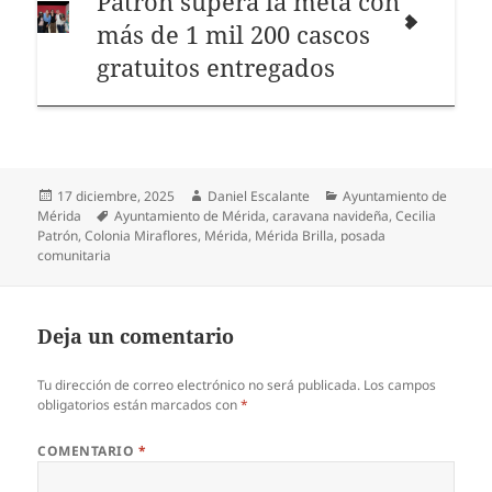
Patrón supera la meta con
más de 1 mil 200 cascos
gratuitos entregados
Publicado
Autor
Categorías
17 diciembre, 2025
Daniel Escalante
Ayuntamiento de
el
Etiquetas
Mérida
Ayuntamiento de Mérida
,
caravana navideña
,
Cecilia
Patrón
,
Colonia Miraflores
,
Mérida
,
Mérida Brilla
,
posada
comunitaria
Deja un comentario
Tu dirección de correo electrónico no será publicada.
Los campos
obligatorios están marcados con
*
COMENTARIO
*