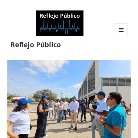
MENÚ
Reflejo Público
Y
WIDGETS