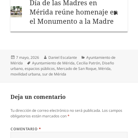
Día de las Madres en
Mérida reúne homenaje en
el Monumento a la Madre
Publicado
Autor
Categorías
7 mayo, 2026
Daniel Escalante
Ayuntamiento de
el
Etiquetas
Mérida
Ayuntamiento de Mérida
,
Cecilia Patrón
,
Diseño
urbano
,
espacios públicos
,
Mercado de San Roque
,
Mérida
,
movilidad urbana
,
sur de Mérida
Deja un comentario
Tu dirección de correo electrónico no será publicada.
Los campos
obligatorios están marcados con
*
COMENTARIO
*