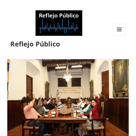
MENÚ
Reflejo Público
Y
WIDGETS