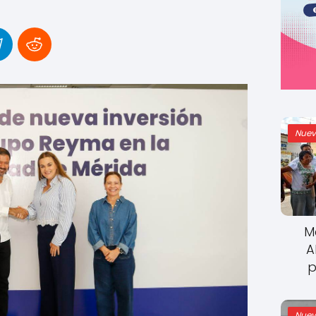
Nuev
M
A
p
Nuev