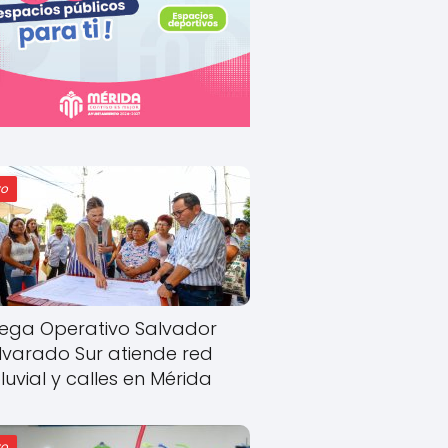
o
ega Operativo Salvador
lvarado Sur atiende red
luvial y calles en Mérida
o