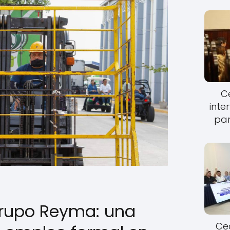
Ce
inte
par
Grupo Reyma: una
Cec