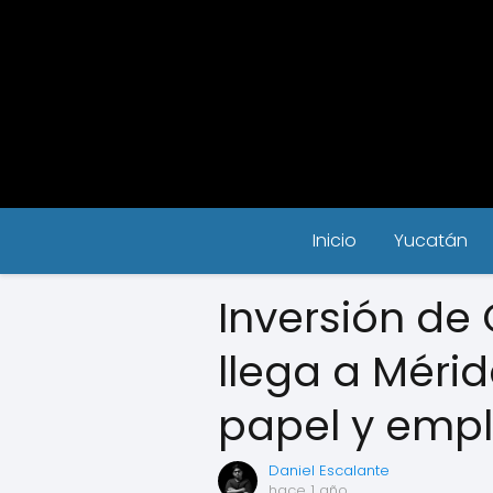
Inicio
Yucatán
Inversión d
llega a Méri
papel y emp
Daniel Escalante
hace 1 año