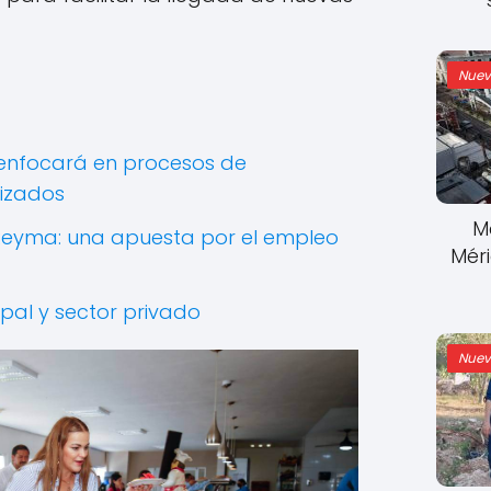
Nuev
 enfocará en procesos de
lizados
M
Reyma: una apuesta por el empleo
Mér
pal y sector privado
Nuev