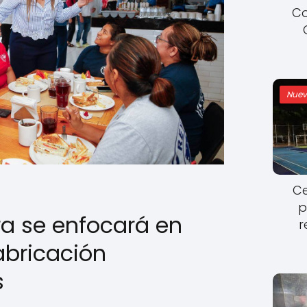
Co
Nuev
Ce
p
ra se enfocará en
r
abricación
s