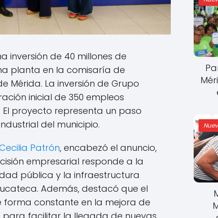
 inversión de 40 millones de
Pa
na planta en la comisaría de
Mér
 de Mérida. La inversión de Grupo
ación inicial de 350 empleos
os. El proyecto representa un paso
ndustrial del municipio.
Nuev
Cecilia Patrón
, encabezó el anuncio,
isión empresarial responde a la
ridad pública y la infraestructura
 yucateca. Además, destacó que el
 forma constante en la mejora de
M
 para facilitar la llegada de nuevas