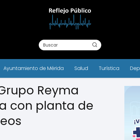
Ayuntamiento de Mérida
Salud
Turística
Dep
e Grupo Reyma
da con planta de
leos