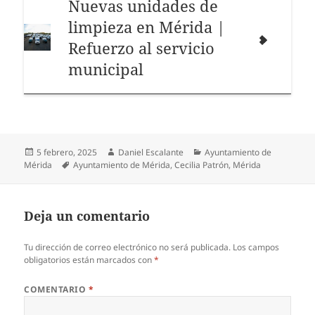
Nuevas unidades de
limpieza en Mérida |
Refuerzo al servicio
municipal
Publicado
Autor
Categorías
5 febrero, 2025
Daniel Escalante
Ayuntamiento de
el
Etiquetas
Mérida
Ayuntamiento de Mérida
,
Cecilia Patrón
,
Mérida
Deja un comentario
Tu dirección de correo electrónico no será publicada.
Los campos
obligatorios están marcados con
*
COMENTARIO
*