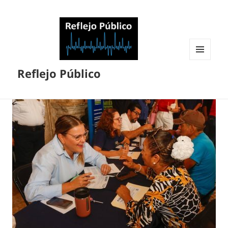
MENÚ
Reflejo Público
Y
WIDGETS