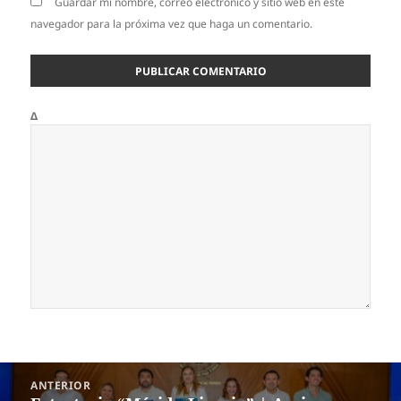
Guardar mi nombre, correo electrónico y sitio web en este
navegador para la próxima vez que haga un comentario.
Δ
Navegación
ANTERIOR
de