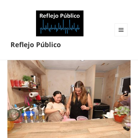
MENÚ
Reflejo Público
Y
WIDGETS