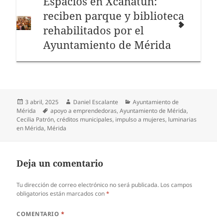
Espacios en Xcanatún:
reciben parque y biblioteca
rehabilitados por el
Ayuntamiento de Mérida
Publicado
Autor
Categorías
3 abril, 2025
Daniel Escalante
Ayuntamiento de
el
Etiquetas
Mérida
apoyo a emprendedoras
,
Ayuntamiento de Mérida
,
Cecilia Patrón
,
créditos municipales
,
impulso a mujeres
,
luminarias
en Mérida
,
Mérida
Deja un comentario
Tu dirección de correo electrónico no será publicada.
Los campos
obligatorios están marcados con
*
COMENTARIO
*