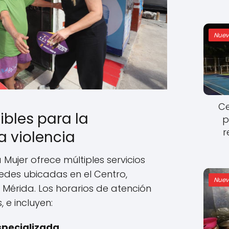
Nuev
Ce
ibles para la
p
r
a violencia
a Mujer ofrece múltiples servicios
sedes ubicadas en el Centro,
Nuev
e Mérida. Los horarios de atención
, e incluyen:
specializada.