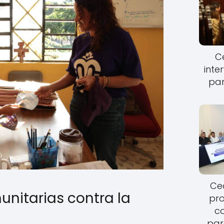
Ce
inte
par
Cec
itarias contra la
pro
c
par