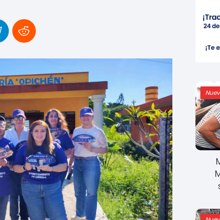
Nuev
M
Nuev