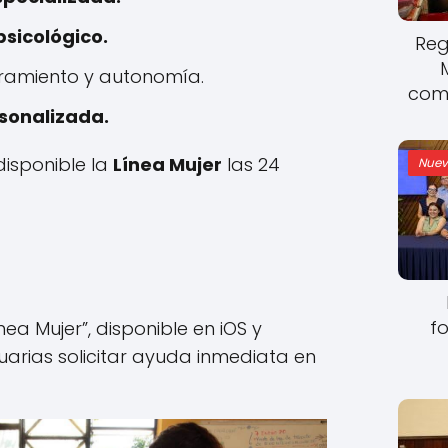
icológico.
Reg
ramiento y autonomía.
come
rsonalizada.
isponible la
Línea Mujer
las 24
Nuev
fo
ea Mujer”, disponible en iOS y
uarias solicitar ayuda inmediata en