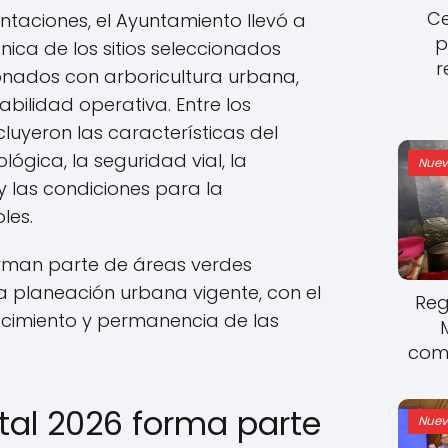
Ce
lantaciones, el Ayuntamiento llevó a
p
ica de los sitios seleccionados
r
ionados con arboricultura urbana,
abilidad operativa. Entre los
luyeron las características del
lógica, la seguridad vial, la
Nuev
 y las condiciones para la
les.
orman parte de áreas verdes
la planeación urbana vigente, con el
Reg
crecimiento y permanencia de las
come
tal 2026 forma parte
Nuev