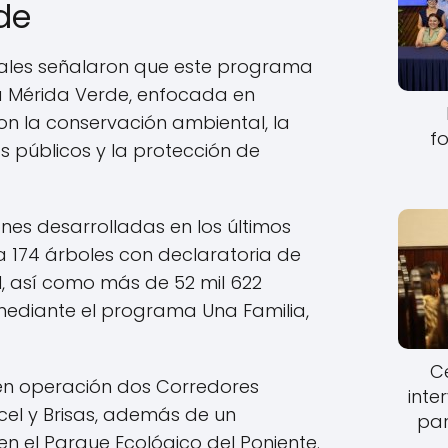
de
ales señalaron que este programa
ia Mérida Verde, enfocada en
n la conservación ambiental, la
fo
 públicos y la protección de
es desarrolladas en los últimos
ta 174 árboles con declaratoria de
l, así como más de 52 mil 622
ediante el programa Una Familia,
Ce
en operación dos Corredores
inte
el y Brisas, además de un
par
en el Parque Ecológico del Poniente.