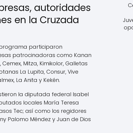
presas, autoridades
C
nes en la Cruzada
Juv
opo
 programa participaron
esas patrocinadoras como Kanan
 Cemex, Mitza, Kimikolor, Galletas
otanas La Lupita, Consur, Vive
lmex, La Anita y Kekén.
stieron la diputada federal Isabel
iputados locales María Teresa
sos Tec; así como los regidores
nny Palomo Méndez y Juan de Dios