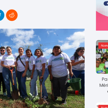
Nuev
Pa
Mér
Nuev