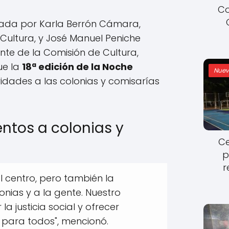
Co
da por Karla Berrón Cámara,
 Cultura, y José Manuel Peniche
nte de la Comisión de Cultura,
ue la
18ª edición de la Noche
Nuev
idades a las colonias y comisarías
entos a colonias y
Ce
p
r
l centro, pero también la
nias y a la gente. Nuestro
a justicia social y ofrecer
 para todos", mencionó.