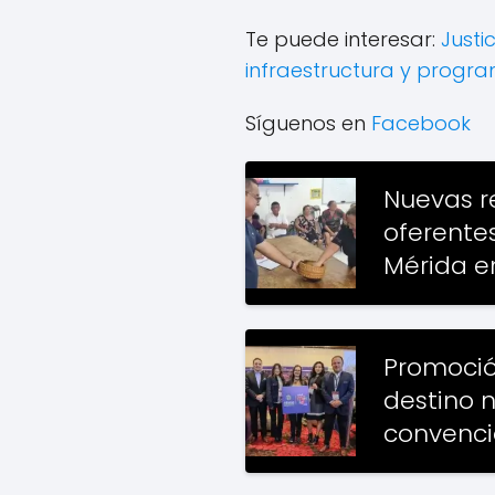
Te puede interesar:
Justi
infraestructura y progra
Síguenos en
Facebook
Nuevas r
oferente
Mérida 
Promoci
destino 
convenc