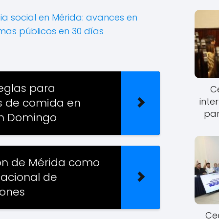
cia social en Mérida: avances en
mas públicos en 30 días
eglas para
Ce
s de comida en
inte
par
en Domingo
ón de Mérida como
nacional de
iones
Cec