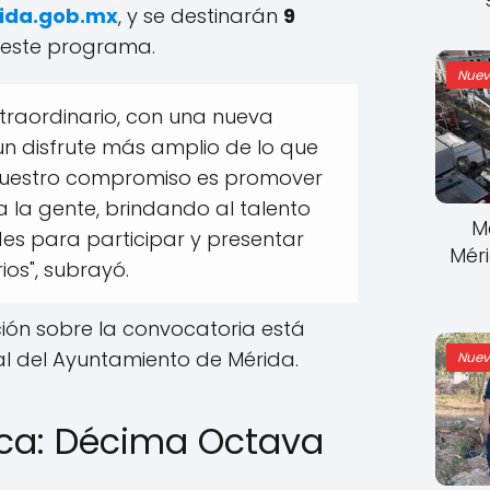
ida.gob.mx
, y se destinarán
9
este programa.
Nuev
xtraordinario, con una nueva
un disfrute más amplio de lo que
 "Nuestro compromiso es promover
a la gente, brindando al talento
M
es para participar y presentar
Mér
ios", subrayó.
ión sobre la convocatoria está
cial del Ayuntamiento de Mérida.
Nuev
nca: Décima Octava