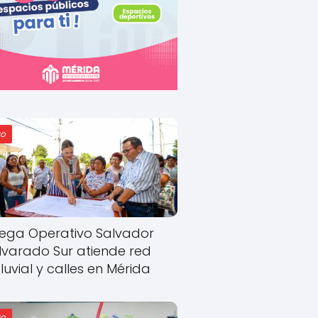
o
ega Operativo Salvador
lvarado Sur atiende red
luvial y calles en Mérida
o