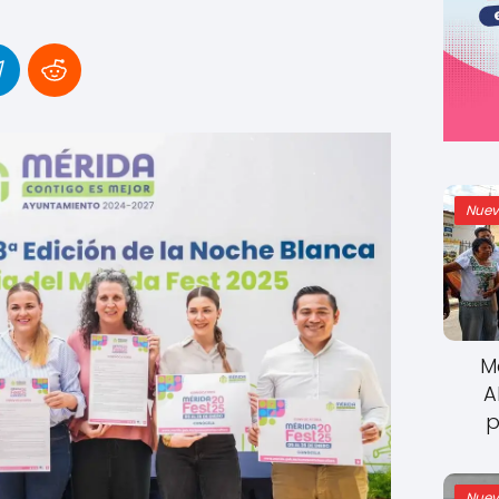
Nuev
M
A
p
Nuev