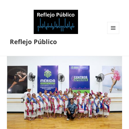
MENÚ
Reflejo Público
Y
WIDGETS