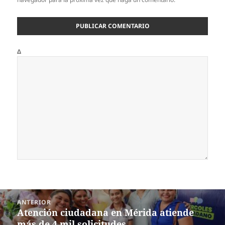
Δ
Navegación
ANTERIOR
de
Atención ciudadana en Mérida atiende
Entrada
entradas
más de 4 mil solicitudes
anterior: