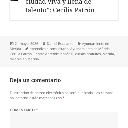
ciudad viva y llena de
talento”: Cecilia Patrón
Publicado
Autor
Categorías
21 mayo, 2026
Daniel Escalante
Ayuntamiento de
el
Etiquetas
Mérida
aprendizaje comunitario
,
Ayuntamiento de Mérida
,
Cecilia Patrón
,
Centro Aprende Pinzón II
,
cursos gratuitos
,
Mérida
,
talleres en Mérida
Deja un comentario
Tu dirección de correo electrónico no será publicada.
Los campos
obligatorios están marcados con
*
COMENTARIO
*