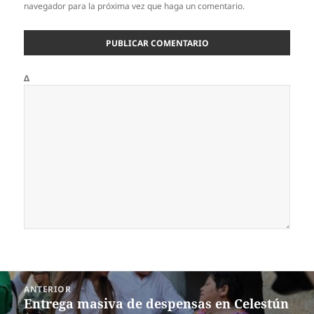
navegador para la próxima vez que haga un comentario.
Δ
Navegación
ANTERIOR
de
Entrega masiva de despensas en Celestún
Entrada
entradas