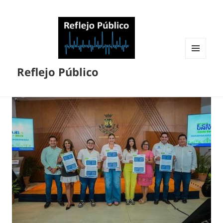
MENÚ
Reflejo Público
Y
WIDGETS