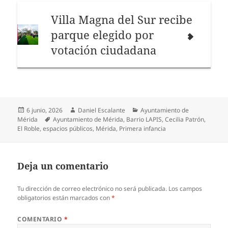
Villa Magna del Sur recibe
parque elegido por
votación ciudadana
Publicado
Autor
Categorías
6 junio, 2026
Daniel Escalante
Ayuntamiento de
el
Etiquetas
Mérida
Ayuntamiento de Mérida
,
Barrio LAPIS
,
Cecilia Patrón
,
El Roble
,
espacios públicos
,
Mérida
,
Primera infancia
Deja un comentario
Tu dirección de correo electrónico no será publicada.
Los campos
obligatorios están marcados con
*
COMENTARIO
*