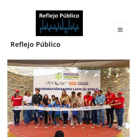
MENÚ
Reflejo Público
Y
WIDGETS