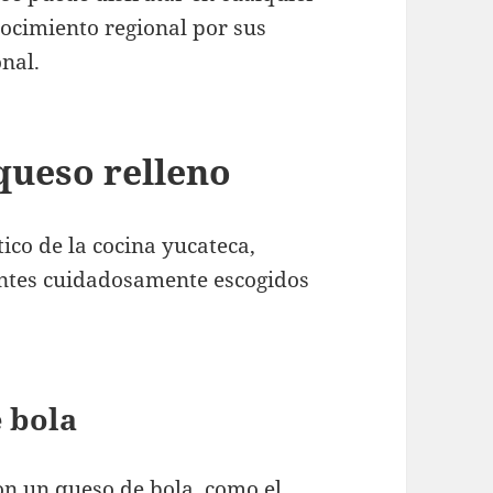
nocimiento regional por sus
onal.
queso relleno
ico de la cocina yucateca,
entes cuidadosamente escogidos
 bola
on un queso de bola, como el