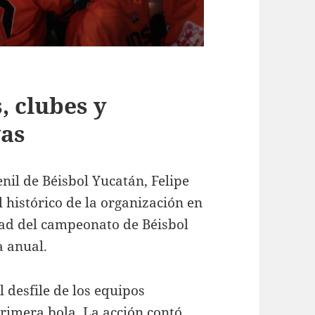
, clubes y
vas
enil de Béisbol Yucatán, Felipe
 histórico de la organización en
dad del campeonato de Béisbol
 anual.
l desfile de los equipos
primera bola. La acción contó