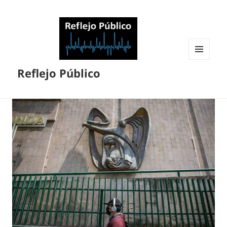
MENÚ
Reflejo Público
Y
WIDGETS