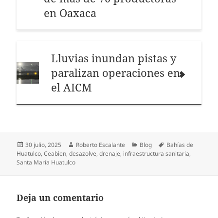
en Oaxaca
Lluvias inundan pistas y
paralizan operaciones en
el AICM
Publicado
Autor
Categorías
Etiquetas
30 julio, 2025
Roberto Escalante
Blog
Bahías de
el
Huatulco
,
Ceabien
,
desazolve
,
drenaje
,
infraestructura sanitaria
,
Santa María Huatulco
Deja un comentario