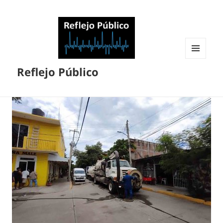
MENÚ
Reflejo Público
Y
WIDGETS