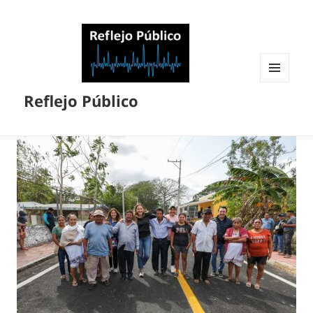
MENÚ
Reflejo Público
Y
WIDGETS