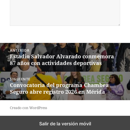
Navegación
ANTERIOR
de
Estadio Salvador Alvarado conmemora
Entrada
entradas
87 años con actividades deportivas
anterior:
SIGUIENTE
Convocatoria del programa Chambea
Siguiente
Seguro abre registro 2026 en Mérida
entrada:
Creado con WordPress
Salir de la versión móvil