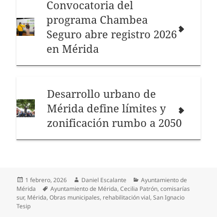
Convocatoria del
programa Chambea
Seguro abre registro 2026
en Mérida
Desarrollo urbano de
Mérida define límites y
zonificación rumbo a 2050
Publicado
Autor
Categorías
1 febrero, 2026
Daniel Escalante
Ayuntamiento de
el
Etiquetas
Mérida
Ayuntamiento de Mérida
,
Cecilia Patrón
,
comisarías
sur
,
Mérida
,
Obras municipales
,
rehabilitación vial
,
San Ignacio
Tesip