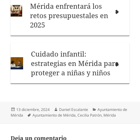
Mérida enfrentará los
retos presupuestales en
2025
Cuidado infantil:
estrategias en Mérida para
proteger a niñas y niños
Publicado
Autor
Categorías
13 diciembre, 2024
Daniel Escalante
Ayuntamiento de
el
Etiquetas
Mérida
Ayuntamiento de Mérida
,
Cecilia Patrón
,
Mérida
Deja un comentario