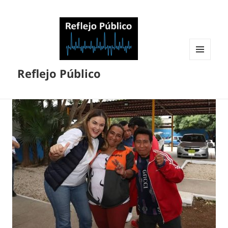
MENÚ
Reflejo Público
Y
WIDGETS