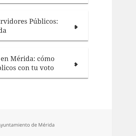
rvidores Públicos:
da
a en Mérida: cómo
licos con tu voto
ategorías
Ayuntamiento de Mérida