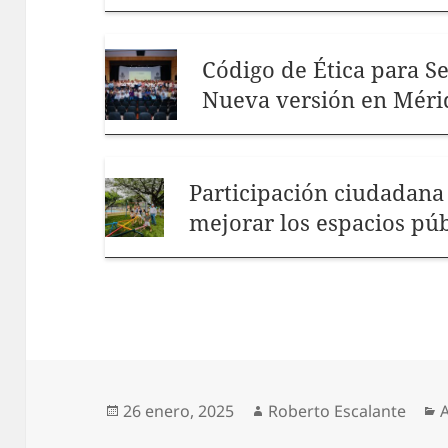
Código de Ética para Se
Nueva versión en Méri
Participación ciudadan
mejorar los espacios púb
Publicado
Autor
C
26 enero, 2025
Roberto Escalante
el