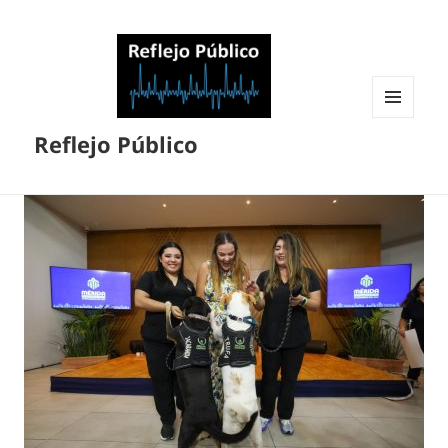
MENÚ
Reflejo Público
Y
WIDGETS