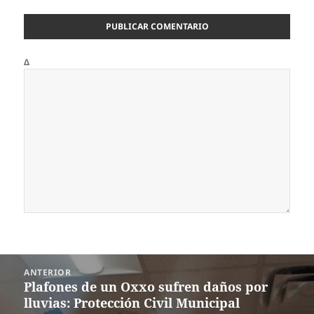
Δ
Navegación
ANTERIOR
de
Plafones de un Oxxo sufren daños por
Entrada
entradas
lluvias: Protección Civil Municipal
anterior: