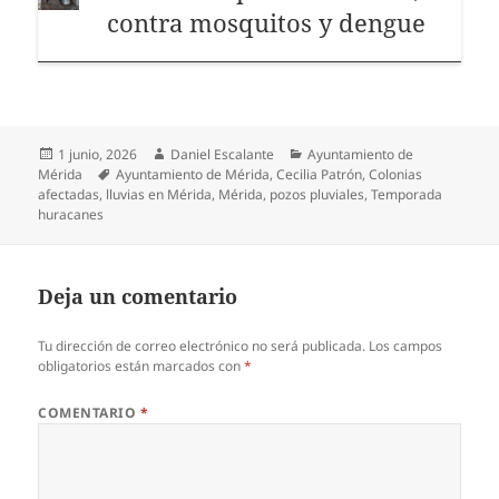
contra mosquitos y dengue
Publicado
Autor
Categorías
1 junio, 2026
Daniel Escalante
Ayuntamiento de
el
Etiquetas
Mérida
Ayuntamiento de Mérida
,
Cecilia Patrón
,
Colonias
afectadas
,
lluvias en Mérida
,
Mérida
,
pozos pluviales
,
Temporada
huracanes
Deja un comentario
Tu dirección de correo electrónico no será publicada.
Los campos
obligatorios están marcados con
*
COMENTARIO
*