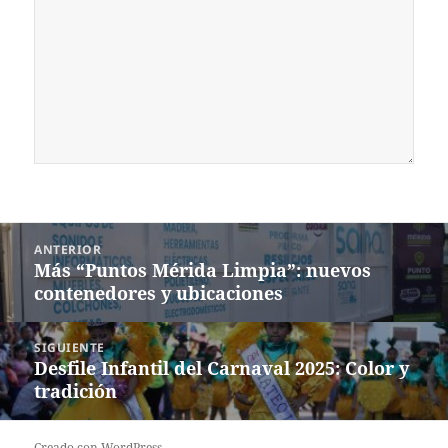
Navegación
ANTERIOR
de
Más “Puntos Mérida Limpia”: nuevos
Entrada
entradas
contenedores y ubicaciones
anterior:
SIGUIENTE
Desfile Infantil del Carnaval 2025: Color y
Siguiente
tradición
entrada:
Creado con WordPress