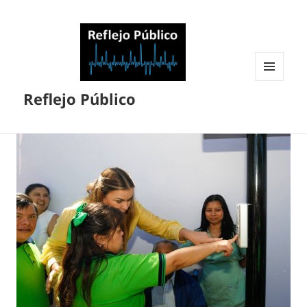
MENÚ
Reflejo Público
Y
WIDGETS