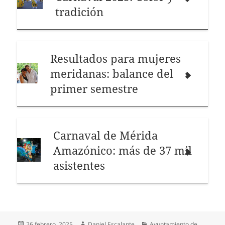
tradición
Resultados para mujeres
meridanas: balance del
primer semestre
Carnaval de Mérida
Amazónico: más de 37 mil
asistentes
Publicado
Autor
Categorías
26 febrero, 2025
Daniel Escalante
Ayuntamiento de