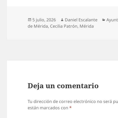
Publicado
Autor
Categ
5 julio, 2026
Daniel Escalante
Ayunt
el
de Mérida
,
Cecilia Patrón
,
Mérida
Deja un comentario
Tu dirección de correo electrónico no será pu
están marcados con
*