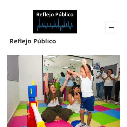
MENÚ
Reflejo Público
Y
WIDGETS