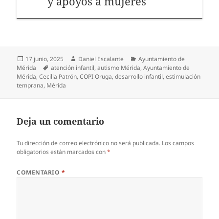
y apoyos a mujeres
Publicado
Autor
Categorías
17 junio, 2025
Daniel Escalante
Ayuntamiento de
el
Etiquetas
Mérida
atención infantil
,
autismo Mérida
,
Ayuntamiento de
Mérida
,
Cecilia Patrón
,
COPI Oruga
,
desarrollo infantil
,
estimulación
temprana
,
Mérida
Deja un comentario
Tu dirección de correo electrónico no será publicada.
Los campos
obligatorios están marcados con
*
COMENTARIO
*