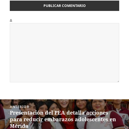
Δ
Navegación
ANTERIOR
de
Presentación del PEA detalla acciones
Entrada
entradas
para reducir embarazos adolescentes en
anterior:
Mérida