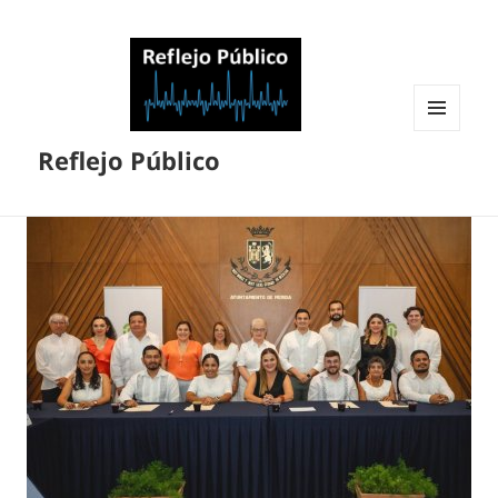
MENÚ
Reflejo Público
Y
WIDGETS