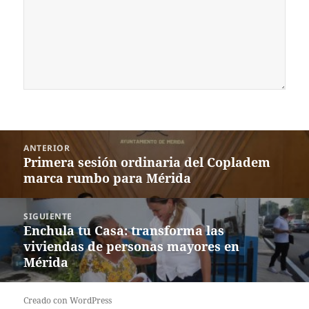
Navegación
ANTERIOR
de
Primera sesión ordinaria del Copladem
Entrada
entradas
marca rumbo para Mérida
anterior:
SIGUIENTE
Enchula tu Casa: transforma las
Siguiente
viviendas de personas mayores en
entrada:
Mérida
Creado con WordPress