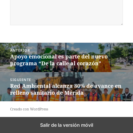
Navegación
ANTERIOR
de
Apoyo emocional es parte del nuevo
Entrada
entradas
programa “De la calle al corazón”
anterior:
SIGUIENTE
Red Ambiental alcanza 80% de avance en
Siguiente
relleno sanitario de Mérida
entrada:
Creado con WordPress
Salir de la versión móvil