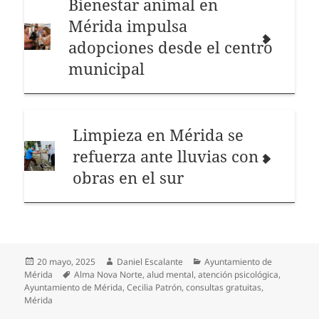
Bienestar animal en
Mérida impulsa
adopciones desde el centro
municipal
Limpieza en Mérida se
refuerza ante lluvias con
obras en el sur
Publicado
Autor
Categorías
20 mayo, 2025
Daniel Escalante
Ayuntamiento de
el
Etiquetas
Mérida
Alma Nova Norte
,
alud mental
,
atención psicológica
,
Ayuntamiento de Mérida
,
Cecilia Patrón
,
consultas gratuitas
,
Mérida