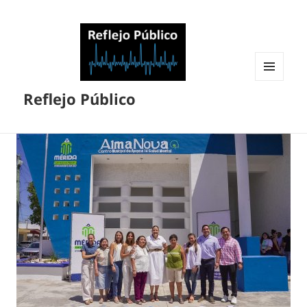
MENÚ
Reflejo Público
Y
WIDGETS